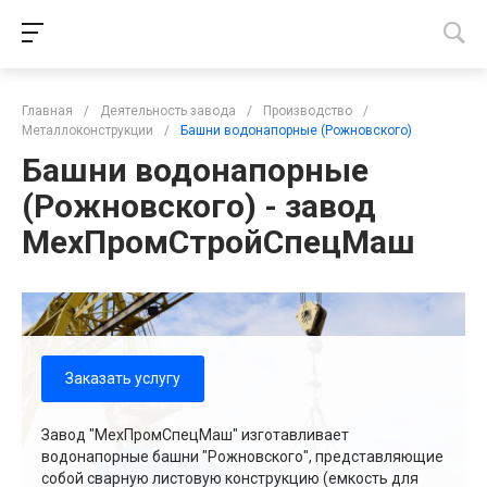
Главная
/
Деятельность завода
/
Производство
/
Металлоконструкции
/
Башни водонапорные (Рожновского)
Башни водонапорные
(Рожновского) - завод
МехПромСтройСпецМаш
Заказать услугу
Завод "МехПромСпецМаш" изготавливает
водонапорные башни "Рожновского", представляющие
собой сварную листовую конструкцию (емкость для