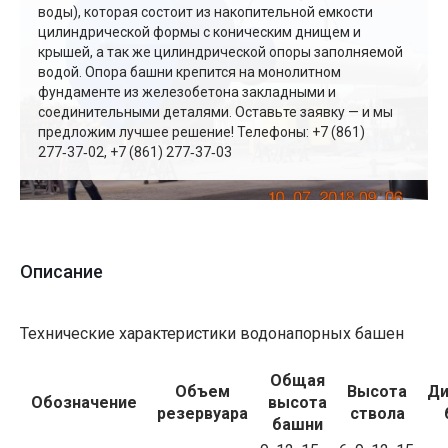
воды), которая состоит из накопительной емкости
цилиндрической формы с коническим днищем и
крышей, а так же цилиндрической опоры заполняемой
водой. Опора башни крепится на монолитном
фундаменте из железобетона закладными и
соединительными деталями. Оставьте заявку — и мы
предложим лучшее решение! Телефоны: +7 (861)
277‑37‑02, +7 (861) 277‑37‑03
Описание
Технические характеристики водонапорных башен
Общая
Объем
Высота
Ди
Обозначение
высота
резервуара
ствола
башни