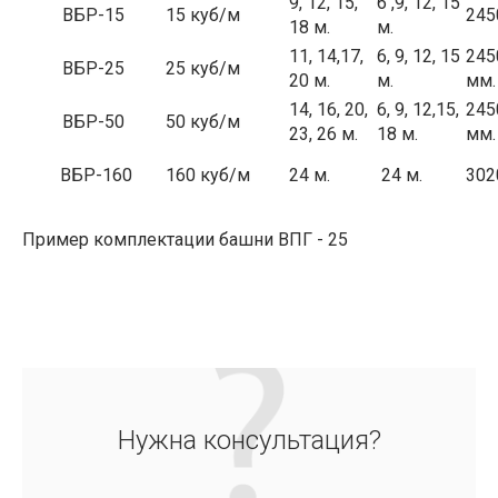
9, 12, 15,
6 ,9, 12, 15
ВБР-15
15 куб/м
245
18 м.
м.
11, 14,17,
6, 9, 12, 15
245
ВБР-25
25 куб/м
20 м.
м.
мм.
14, 16, 20,
6, 9, 12,15,
245
ВБР-50
50 куб/м
23, 26 м.
18 м.
мм.
ВБР-160
160 куб/м
24 м.
24 м.
302
Пример комплектации башни ВПГ - 25
Нужна консультация?