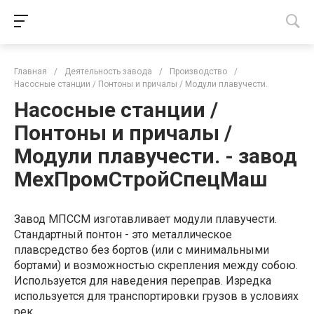
Главная
/
Деятельность завода
/
Производство
/
Насосные станции / Понтоны и причалы / Модули плавучести.
Насосные станции /
Понтоны и причалы /
Модули плавучести. - завод
МехПромСтройСпецМаш
Завод МПССМ изготавливает модули плавучести.
Стандартный понтон - это металлическое
плавсредство без бортов (или с минимальными
бортами) и возможностью скрепления между собою.
Используется для наведения переправ. Изредка
используется для транспортировки грузов в условиях
рек.