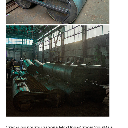
Стальной понтон завода МехПромСтройСпецМаш