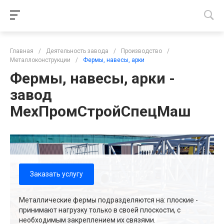
Главная
/
Деятельность завода
/
Производство
/
Металлоконструкции
/
Фермы, навесы, арки
Фермы, навесы, арки -
завод
МехПромСтройСпецМаш
Заказать услугу
Металлические фермы подразделяются на: плоские -
принимают нагрузку только в своей плоскости, с
необходимым закреплением их связями.