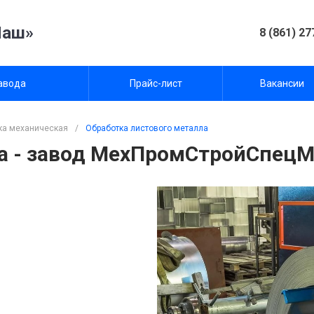
Маш»
8 (861) 27
авода
Прайс-лист
Вакансии
ка механическая
/
Обработка листового металла
ла - завод МехПромСтройСпец