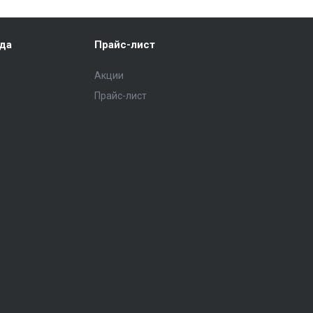
ода
Прайс-лист
Акции
Прайс-лист