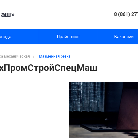
Маш»
8 (861) 27
авода
Прайс-лист
Вакансии
ка механическая
/
Плазменная резка
МехПромСтройСпецМаш