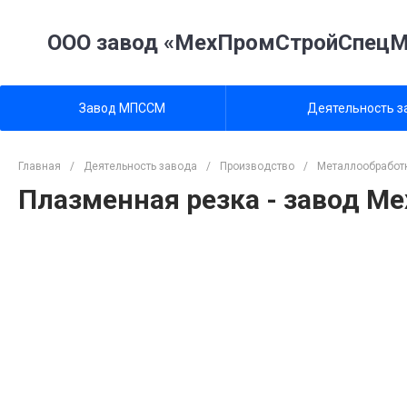
ООО завод «МехПромСтройСпец
Завод МПССМ
Деятельность з
Главная
/
Деятельность завода
/
Производство
/
Металлообработ
Плазменная резка - завод 